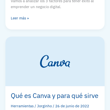
Vamos a analizar los 3 factores para tener éxito al
emprender un negocio digital.
Los
Leer más »
3
factores
que
determinan
el
éxito
en
un
negocio
online
Qué es Canva y para qué sirve
Herramientas
/
Jorginho
/
26 de junio de 2022