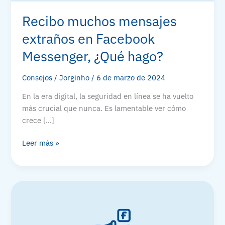
Recibo muchos mensajes
extraños en Facebook
Messenger, ¿Qué hago?
Consejos
/
Jorginho
/
6 de marzo de 2024
En la era digital, la seguridad en línea se ha vuelto
más crucial que nunca. Es lamentable ver cómo
crece […]
Recibo
Leer más »
muchos
mensajes
extraños
en
Facebook
Messenger,